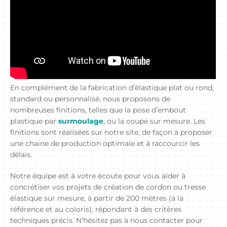
En complément de la fabrication d’élastique plat ou rond,
standard ou personnalisé, nous proposons de
nombreuses finitions, telles que la pose d’embout
plastique par
surmoulage
, ou la coupe sur mesure. Les
finitions sont réalisées sur notre site, de façon à proposer
une chaine de production optimale et à raccourcir les
délais.
Notre équipe est à votre écoute pour vous aider à
concrétiser vos projets de création de cordon ou tresse
élastique sur mesure, à partir de 200 mètres (à la
référence et au coloris), répondant à des critères
techniques précis. N’hésitez pas à nous contacter pour