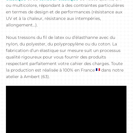
ou multicolore, répondant à des contraintes particulières
en termes de design et de performances (résistance aux
UV et à la chaleur, résistance aux intempéries,
allongement…).
Nous tressons du fil de latex ou d’élasthanne avec du
nylon, du polyester, du polypropylène ou du coton. La
fabrication d’un élastique sur mesure suit un processus
qualité rigoureux pour vous fournir des produits
respectant parfaitement votre cahier des charges. Toute
la production est réalisée à 100% en France
dans notre
atelier à Ambert (63).